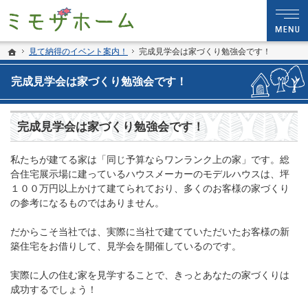
プロの目線からご提案。佐賀県多久市・武雄周辺の注文住宅・新築戸建てを手がけ
佐賀県多久市・武雄周辺の新築・注文住宅・新築戸建てを手がける工務店ならミモ
ホーム
見て納得のイベント案内！
完成見学会は家づくり勉強会です！
完成見学会は家づくり勉強会です！
完成見学会は家づくり勉強会です！
私たちが建てる家は「同じ予算ならワンランク上の家」です。総
合住宅展示場に建っているハウスメーカーのモデルハウスは、坪
１００万円以上かけて建てられており、多くのお客様の家づくり
の参考になるものではありません。
だからこそ当社では、実際に当社で建てていただいたお客様の新
築住宅をお借りして、見学会を開催しているのです。
実際に人の住む家を見学することで、きっとあなたの家づくりは
成功するでしょう！