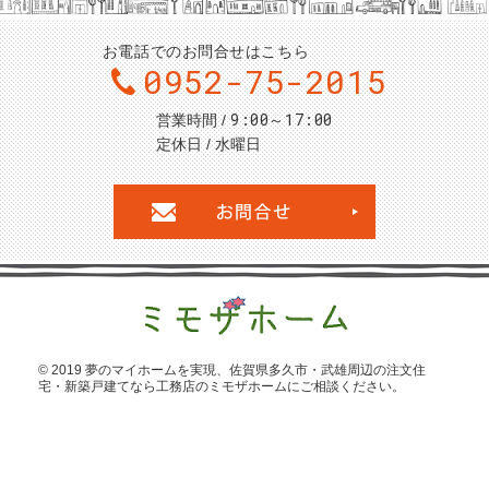
お電話でのお問合せはこちら
0952-75-2015
9:00～17:00
営業時間
定休日
水曜日
お問合せ・ご
© 2019 夢のマイホームを実現、
佐賀県多久市・武雄周辺の注文住
宅・新築戸建てなら工務店のミモザホーム
にご相談ください。